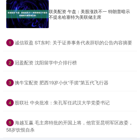
联美配资 午盘：美股涨跌不一 特朗普暗示
不提名哈塞特为美联储主席
​诚信双盈 ST东时: 关于证券事务代表辞职的公告内容摘要
1
​冠盈配资 沈阳留学中介排行榜
2
​擒牛宝配资 肥西19岁小伙“手搓”第五代飞行器
3
​股联社 中央批准：朱孔军任武汉大学党委书记
4
​海越互赢 毛主席特批的开国上将，他官至昆明军区政委，
5
58岁饮恨自杀