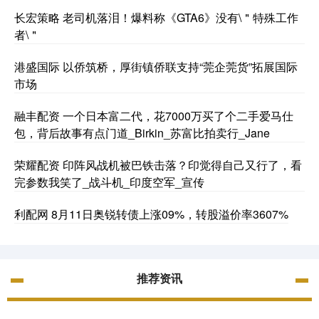
长宏策略 老司机落泪！爆料称《GTA6》没有\＂特殊工作
者\＂
港盛国际 以侨筑桥，厚街镇侨联支持“莞企莞货”拓展国际
市场
融丰配资 一个日本富二代，花7000万买了个二手爱马仕
包，背后故事有点门道_Birkin_苏富比拍卖行_Jane
荣耀配资 印阵风战机被巴铁击落？印觉得自己又行了，看
完参数我笑了_战斗机_印度空军_宣传
利配网 8月11日奥锐转债上涨09%，转股溢价率3607%
推荐资讯