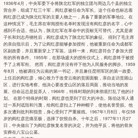
1936年4月，中央军委下令将陕北红军的独立团与周边几个县的独立
营合并，组成了红三十军，阎红彦被任命为军长。这个任命也标志着
阎红彦已成为陕北红军的主要人物之一，具备了重要的军事地位。在
这种情况下，毛主席在审阅授衔名单时发现没有阎红彦的名字，心中
感到不合适。他认为，陕北红军在革命中的贡献无可替代，尤其是谢
子长和刘志丹牺牲后，阎红彦成为了陕北红军的象征。 得到了毛主席
的亲自指示后，为了让阎红彦能够参加授衔，他被重新任命为成都军
区副政委，并且重新穿上了军装。这样一来，阎红彦符合了参加大授
衔的所有条件。1955年，在那场盛大的授衔仪式上，阎红彦终于被授
予了上将军衔。 然而，阎红彦并没有停下他为人民服务的脚步。1959
年8月，他被调任为云南的第一书记，并且兼任昆明军区的第一政委。
上任后的阎红彦，倾心致力于改变云南的贫困面貌，亲自走访贫困山
区，进行实地考察。他决心要改变山区的落后局面，推动当地的发
展。但命运总是捉弄人，1966年，特殊时期的到来彻底打乱了他的计
划。 在那个特殊的时期，阎红彦也受到了巨大的冲击。陈伯达等人通
过一系列诋毁和污蔑，给阎红彦扣上了种种帽子，使他名誉受损。他
多次遭到批判和指责，身心受到了严重摧残。1967年1月8日，年仅58
岁的阎红彦悲痛至极，选择了饮恨自杀。十年之后，1977年11月27
日，中央做出了为阎红彦恢复名誉的决定，并为他平反，将他的骨灰
安葬在八宝山公墓。