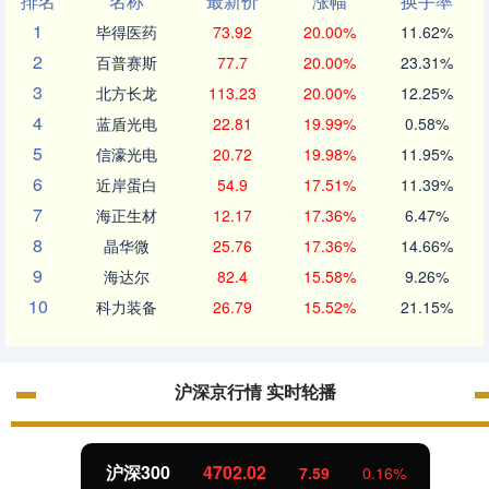
排名
名称
最新价
涨幅
换手率
1
毕得医药
73.92
20.00%
11.62%
2
百普赛斯
77.7
20.00%
23.31%
3
北方长龙
113.23
20.00%
12.25%
4
蓝盾光电
22.81
19.99%
0.58%
5
信濠光电
20.72
19.98%
11.95%
6
近岸蛋白
54.9
17.51%
11.39%
7
海正生材
12.17
17.36%
6.47%
8
晶华微
25.76
17.36%
14.66%
9
海达尔
82.4
15.58%
9.26%
10
科力装备
26.79
15.52%
21.15%
沪深京行情 实时轮播
沪深300
4702.02
7.59
0.16%