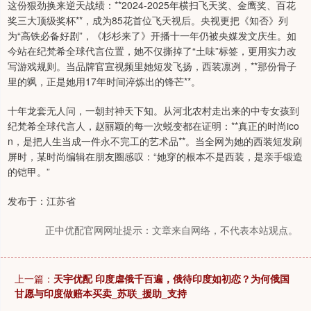
这份狠劲换来逆天战绩：**2024-2025年横扫飞天奖、金鹰奖、百花
奖三大顶级奖杯**，成为85花首位飞天视后。央视更把《知否》列
为“高铁必备好剧”，《杉杉来了》开播十一年仍被央媒发文庆生。如
今站在纪梵希全球代言位置，她不仅撕掉了“土味”标签，更用实力改
写游戏规则。当品牌官宣视频里她短发飞扬，西装凛冽，**那份骨子
里的飒，正是她用17年时间淬炼出的锋芒**。
十年龙套无人问，一朝封神天下知。从河北农村走出来的中专女孩到
纪梵希全球代言人，赵丽颖的每一次蜕变都在证明：**真正的时尚ico
n，是把人生当成一件永不完工的艺术品**。当全网为她的西装短发刷
屏时，某时尚编辑在朋友圈感叹：“她穿的根本不是西装，是亲手锻造
的铠甲。”
发布于：江苏省
正中优配官网网址提示：文章来自网络，不代表本站观点。
上一篇：
天宇优配 印度虐俄千百遍，俄待印度如初恋？为何俄国
甘愿与印度做赔本买卖_苏联_援助_支持