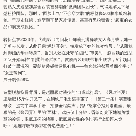
套贴头皮造型加黑金西装被群嘲像“微商团队团长”，气得她罕见下场
怼粉护团队。那时，“圆脸土气”“不会穿大牌”的标签像502胶水般粘着
她。早期走红毯，造型翻车是家常便饭。甚至有黑粉毒舌：“颖宝的衣
品和演技成反比。”
转折点在2023年。为电影《向阳花》饰演刑满释放女囚高月香，她一
刀剪去长发，从此开启“飒姐开关”。短发成了她的蜕变符号，**从甜妹
到御姐的华丽转身**。当别人还在死守“白瘦幼”审美时，赵丽颖的造型
团队开始玩转**刚柔并济哲学**。皮质西装用腰带掐出腰线，V字领口
打破全黑沉闷，硬朗材质碰撞露肤心机——每套战袍都写着四个字：*
*女王驾到**。
展开剩余58%
造型脱胎换骨背后，是赵丽颖对演技的“自虐式打磨”。《风吹半夏》
里增肥15斤学开叉车，在钢铁厂泡出满手茧子；《第二十条》演聋哑
母亲，提前半年学手语，拍摄全程禁声，指甲抠掌心抠到渗血丝。最
狠的是《酱园弄》里的“西林”。戏份仅十分钟，昏暗灯光下她嘴角微
颤的冷笑，眼底压抑的绝望，把底层女性的挣扎演得让影评人惊
呼：“她连呼吸节奏都在传递悲剧性！”