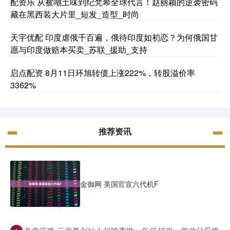
配资乐 从被嘲土味到纪梵希全球代言！赵丽颖的逆袭密码
藏在黑西装大片里_短发_造型_时尚
天宇优配 印度虐俄千百遍，俄待印度如初恋？为何俄国甘
愿与印度做赔本买卖_苏联_援助_支持
启点配资 8月11日环旭转债上涨222%，转股溢价率
3362%
推荐资讯
金御网 美国官宣六代机F