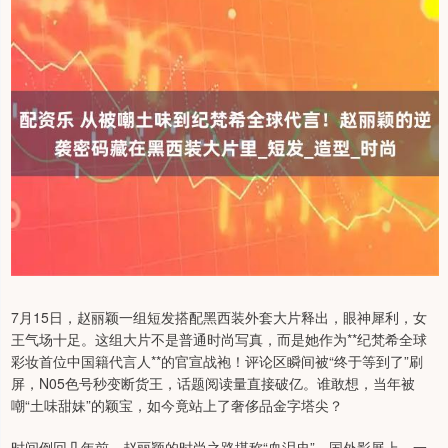
7月15日，赵丽颖一组短发搭配黑西装外套大片释出，眼神犀利，女
王气场十足。这组大片不是普通时尚写真，而是她作为**纪梵希全球
彩妆首位中国籍代言人**的官宣战袍！评论区瞬间被“终于等到了”刷
屏，N05色号秒变断货王，话题阅读量直接破亿。谁敢想，当年被
嘲“土味甜妹”的颖宝，如今竟站上了奢侈品金字塔尖？
时间倒回几年前，赵丽颖的时尚之路堪称“血泪史”。国外影展上，一