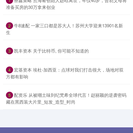
​叁鑫策略 云海肴创始人赵晗离世，年仅40岁，曾劝父母将
1
准备买房的30万拿来创业
​牛8速配 一家三口都是苏大人！苏州大学迎来13901名新
2
生
​凯丰资本 关于比特币, 你可能不知道的
3
​宏基资本 埃杜-加西亚：点球对我们打击很大，场地对双
4
方都有影响
​配资乐 从被嘲土味到纪梵希全球代言！赵丽颖的逆袭密码
5
藏在黑西装大片里_短发_造型_时尚