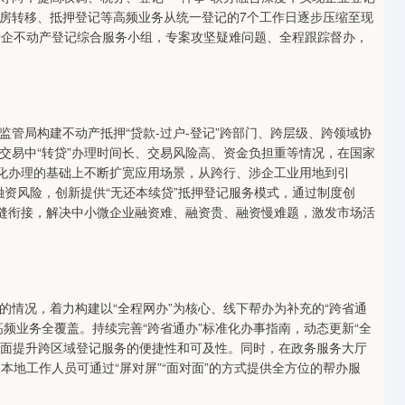
房转移、抵押登记等高频业务从统一登记的7个工作日逐步压缩至现
涉企不动产登记综合服务小组，专案攻坚疑难问题、全程跟踪督办，
局构建不动产抵押“贷款-过户-登记”跨部门、跨层级、跨领域协
交易中“转贷”办理时间长、交易风险高、资金负担重等情况，在国家
态化办理的基础上不断扩宽应用场景，从跨行、涉企工业用地到引
低融资风险，创新提供“无还本续贷”抵押登记服务模式，通过制度创
无缝衔接，解决中小微企业融资难、融资贵、融资慢难题，激发市场活
况，着力构建以“全程网办”为核心、线下帮办为补充的“跨省通
频业务全覆盖。持续完善“跨省通办”标准化办事指南，动态更新“全
，全面提升跨区域登记服务的便捷性和可及性。同时，在政务服务大厅
，本地工作人员可通过“屏对屏”“面对面”的方式提供全方位的帮办服