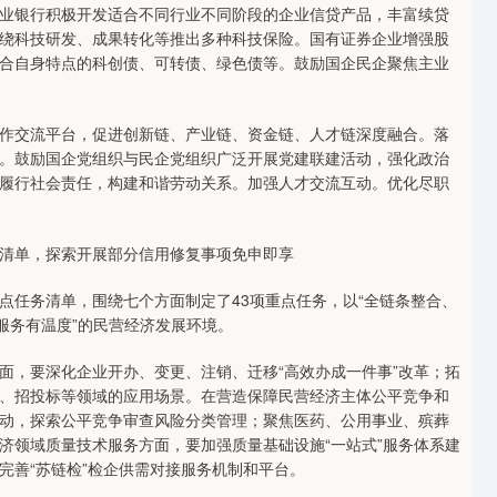
银行积极开发适合不同行业不同阶段的企业信贷产品，丰富续贷
绕科技研发、成果转化等推出多种科技保险。国有证券企业增强股
合自身特点的科创债、可转债、绿色债等。鼓励国企民企聚焦主业
交流平台，促进创新链、产业链、资金链、人才链深度融合。落
。鼓励国企党组织与民企党组织广泛开展党建联建活动，强化政治
履行社会责任，构建和谐劳动关系。加强人才交流互动。优化尽职
清单，探索开展部分信用修复事项免申即享
任务清单，围绕七个方面制定了43项重点任务，以“全链条整合、
服务有温度”的民营经济发展环境。
，要深化企业开办、变更、注销、迁移“高效办成一件事”改革；拓
、招投标等领域的应用场景。在营造保障民营经济主体公平竞争和
动，探索公平竞争审查风险分类管理；聚焦医药、公用事业、殡葬
济领域质量技术服务方面，要加强质量基础设施“一站式”服务体系建
完善“苏链检”检企供需对接服务机制和平台。