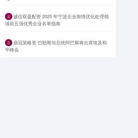
​诚信双盈配资 2025 年宁波企业舆情优化处理领
4
域前五强优秀企业名单指南
​鼎冠策略资 巴勒斯坦总统阿巴斯将出席埃及和
5
平峰会