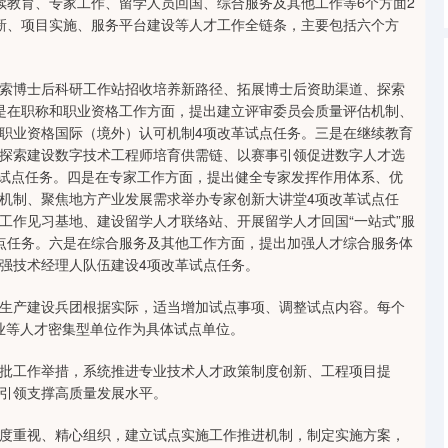
续教育、专家工作、留学人员回国、综合服务及其他工作等6个方面2
新、项目实施、服务平台建设等人才工作全链条，主要包括六个方
博士后科研工作站招收培养新路径、拓展博士后资助渠道、探索
是在职称和职业资格工作方面，提出建立评审委员会质量评估机制、
职业资格国际（境外）认可机制4项改革试点任务。三是在继续教育
探索建设数字技术工程师培育供需链、以赛事引领促进数字人才选
革试点任务。四是在专家工作方面，提出健全专家发挥作用体系、优
机制、聚焦地方产业发展需求举办专家创新大讲堂4项改革试点任
工作见习基地、建设留学人才联络站、开展留学人才回国“一站式”服
点任务。六是在综合服务及其他工作方面，提出加强人才综合服务体
强技术经理人队伍建设4项改革试点任务。
产建设兵团根据实际，适当增加试点事项、调整试点内容。每个
企业等人才密集型单位作为具体试点单位。
工作举措，系统推进专业技术人才政策制度创新、工程项目提
引领支撑高质量发展水平。
重视、精心组织，建立试点实施工作推进机制，制定实施方案，