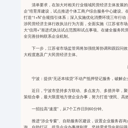
清单要求，在加大对相关行业领域民营经济主体发展的扶
企”培育库建设，试点推进个体工商户综合服务中心建设。
打造“1+N”合规指引体系；深入实施优化消费环境三年行
涉民营经济主体行政执法行为方面，全面实施《江苏省市场
大“信用+”渐进式执法试点范围和试点事项。在健全服务民
全完善挂钩联系企业机制。
下一步，江苏省市场监管局将加强统筹协调和跟踪问效，
大程度惠及广大民营经济主体。
宁波：提供“无还本续贷”不动产抵押登记服务，破解企
近日，宁波市坚持多方联动、多点发力、多措并举，聚焦企
策组合拳，最大限度地方便企业办事，努力打造“便民、高
一招拉高“速度”，从7个工作日到60分钟。
推进“涉企专窗”、自助服务区建设，设置企业服务咨询
询、自助打证，提升企业办事便利度。坚持需求导向和问题