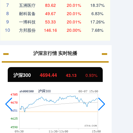
7
五洲医疗
83.62
20.01%
18.37%
8
耐科装备
49.67
20.01%
6.83%
9
一博科技
53.33
20.01%
17.26%
10
方邦股份
146.16
20.00%
7.68%
沪深京行情 实时轮播
北证50
1134.24
创业
11.37
1.01%