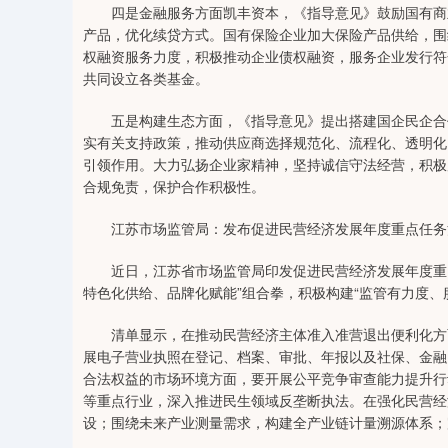
四是金融服务方面凯丰资本，《指导意见》鼓励国有商业
产品，优化续贷方式。国有保险企业加大保险产品供给，围
权融资服务力度，积极推动企业债权融资，服务企业发行符
共同设立各类基金。
五是构建生态方面，《指导意见》提出搭建国企民企合作
实有关支持政策，推动供应商选择规范化、流程化、透明化
引领作用。大力弘扬企业家精神，坚持诚信守法经营，积极
合规免责，保护合作积极性。
江苏市场监管局：发布促进民营经济发展年度重点任务
近日，江苏省市场监管局印发促进民营经济发展年度重点
特色化供给、品牌化赋能”组合拳，积极构建“监管有力度、
清单显示，在推动民营经济主体准入准营退出便利化方面
展电子营业执照在登记、档案、审批、年报以及社保、金融
合法权益的市场环境方面，要开展公平竞争审查能力提升行
等重点行业，深入推进民生领域反垄断执法。在强化民营经
设；围绕未来产业测量需求，构建全产业链计量溯源体系；