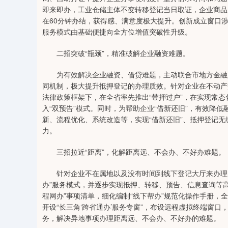
即来即办，工业仓储主体不变转移登记当日取证，企业商品
在60分钟办结，获得感、满意度极大提升。创新成立窗口
服务模式由基础便捷向全方位增值突破性升级。
二招突破“瓶颈”，精准破解企业融资难题。
为有效解决企业融资、借贷难题，主动联合市地方金融监管
同机制，极大提升抵押登记的办理质效。针对企业在不动产
法律政策框架下，在全省率先推出“带押过户”，在实现常
入“双预告”模式。同时，为帮助企业“借新还旧”，有效降
新、流程优化、系统改造等，实现“借新还旧”、抵押登记
力。
三招拉近“距离”，化解距离远、不会办、不好办难题。
针对企业不在属地以及没有时间到线下登记大厅来办理的情
办”服务模式，并逐步实现抵押、转移、预告、信息查询等高
程网办”事项清单，细化编制“线下帮办”规范化操作手册
开设“长三角‘跨省通办’服务专窗”，布设远程虚拟终端窗口
务，解决异地事项办理距离远、不会办、不好办的难题。