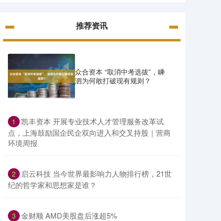
推荐资讯
众合资本 “取消中考选拔”，嵊
泗为何敢打破现有规则？
​凯丰资本 开展专业技术人才管理服务改革试
1
点，上海鼓励国企民企双向进入和交叉持股｜营商
环境周报
​启云科技 当今世界最影响力人物排行榜，21世
2
纪的哲学家和思想家是谁？
​金财顺 AMD美股盘后涨超5%
3