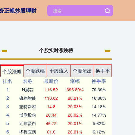
资正规炒股理财
个股实时涨跌榜
个股跌幅
个股流入
个股流出
换手率
个股涨幅
排名
名称
最新价
涨幅
换手率
1
N展芯
116.52
396.89%
79.39%
2
锐翔智能
110.02
20.21%
16.80%
3
志特新材
14.8
20.03%
14.18%
4
博腾股份
20.44
20.02%
14.77%
5
近岸蛋白
46.72
20.01%
5.62%
6
毕得医药
61.6
20.01%
6.12%