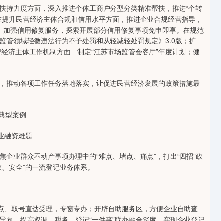
持力度方面，深入推进个体工商户分型分类精准帮扶，推进“个转
在提升民营经济主体合规和信用水平方面，推进企业合规经营指导，
动；加强信用修复服务，探索开展部分信用修复事项免申即享。在规范
监管领域轻微违法行为不予处罚和从轻减轻处罚规定》3.0版；扩
营经济主体工作机制方面，制定“江苏市场监管会客厅”年度计划；健
推动各项工作任务落地落实，让促进民营经济发展的政策措施最
典型案例
业融资难题
业群众不动产事项办理中的“难点、堵点、痛点”，打出“四招”政
效、安全”的一流登记业务体系。
点、取号直达受理，专窗专办；开辟自助服务区，方便企业自助查
导向，提高权调、税务、登记“一件事”联办融合深度，实现企业登记