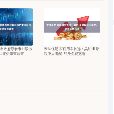
庆市政府原参事封毅涉
宏琳优配 家庭用车首选！昊铂HL增
法接受审查调查
程版大满配+终身免费充电