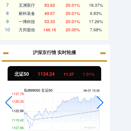
7
五洲医疗
83.62
20.01%
18.37%
8
耐科装备
49.67
20.01%
6.83%
9
一博科技
53.33
20.01%
17.26%
10
方邦股份
146.16
20.00%
7.68%
沪深京行情 实时轮播
北证50
1134.24
创业
11.37
1.01%