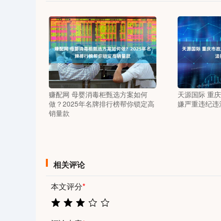
赚配网 母婴消毒柜甄选方案如何
天源国际 重
做？2025年名牌排行榜帮你锁定高
嫌严重违纪违
销量款
相关评论
本文评分
*