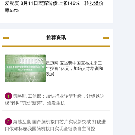
爱配资 8月11日宏辉转债上涨146%，转股溢价
率52%
推荐资讯
星迈网 麦当劳中国宣布未来三
年投资4亿元，加码人才培训和
发展
​策略吧 工信部：加快行业转型升级，让钢铁这
1
棵“老树”萌发“新芽”、焕发生机
​海越互赢 国产脑机接口芯片实现新突破 打破进
2
口依赖标志我国脑机接口实现全链条自主可控