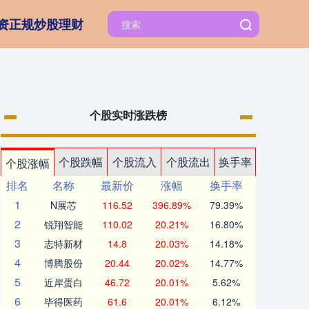
资正规炒股理财
个股实时涨跌榜
个股跌幅
个股流入
个股流出
换手率
个股涨幅
排名
名称
最新价
涨幅
换手率
1
N展芯
116.52
396.89%
79.39%
2
锐翔智能
110.02
20.21%
16.80%
3
志特新材
14.8
20.03%
14.18%
4
博腾股份
20.44
20.02%
14.77%
5
近岸蛋白
46.72
20.01%
5.62%
6
毕得医药
61.6
20.01%
6.12%