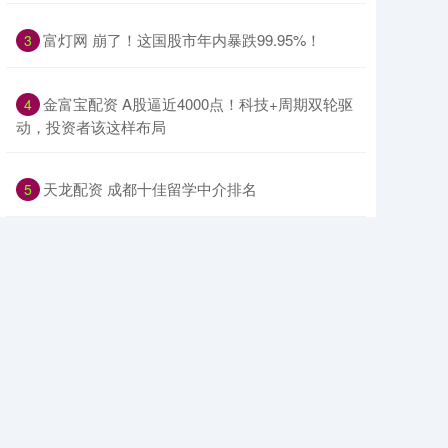
​富灯网 崩了！这国股市年内暴跌99.95%！
3
​金富宝配资 A股逼近4000点！科技+周期双轮驱
4
动，投资者该这样布局
​天龙配资 成都十佳留学中介排名
5