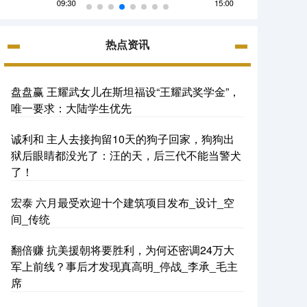
热点资讯
盘盘赢 王耀武女儿在斯坦福设“王耀武奖学金”，
唯一要求：大陆学生优先
诚利和 主人去接拘留10天的狗子回家，狗狗出
狱后眼睛都没光了：汪的天，后三代不能当警犬
了！
宏泰 六月最受欢迎十个建筑项目发布_设计_空
间_传统
翻倍赚 抗美援朝将要胜利，为何还密调24万大
军上前线？事后才发现真高明_停战_李承_毛主
席