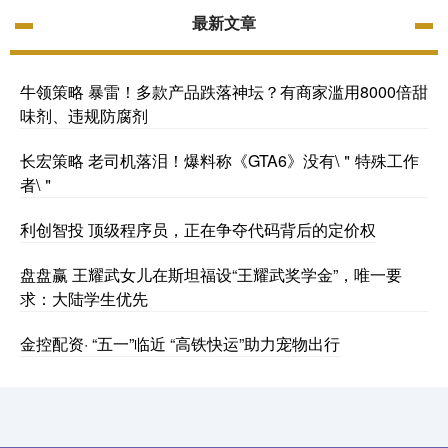
最新文章
牛领策略 暴雷！多款产品跌落神坛？有商家滥用8000倍甜
味剂、违规防腐剂
长宏策略 老司机落泪！爆料称《GTA6》没有\＂特殊工作
者\＂
利创智投 顶级程序员，正在争夺代码背后的定价权
盘盘赢 王耀武女儿在斯坦福设“王耀武奖学金”，唯一要
求：大陆学生优先
金控配资· “五一”临近 “高铁快运”助力宠物出行