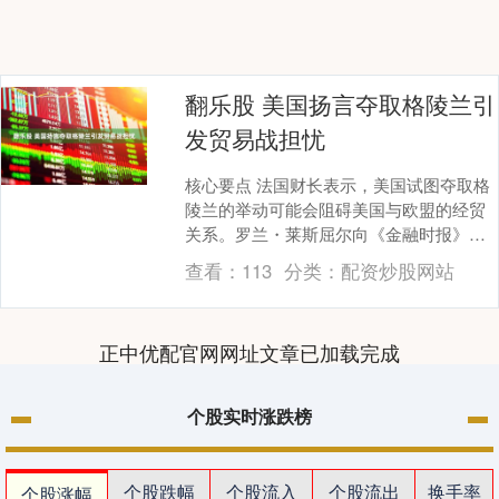
翻乐股 美国扬言夺取格陵兰引
发贸易战担忧
核心要点 法国财长表示，美国试图夺取格
陵兰的举动可能会阻碍美国与欧盟的经贸
关系。罗兰・莱斯屈尔向《金融时报》表
示，格陵兰的主权 “不容肆意践踏”。有分
查看：
113
分类：
配资炒股网站
析师指出，....
正中优配官网网址文章已加载完成
个股实时涨跌榜
个股跌幅
个股流入
个股流出
换手率
个股涨幅