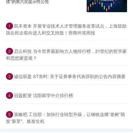
债”的第六次提示性公告
凯丰资本 开展专业技术人才管理服务改革试点，上海鼓励
1
国企民企双向进入和交叉持股｜营商环境周报
启云科技 当今世界最影响力人物排行榜，21世纪的哲学家
2
和思想家是谁？
诚信双盈 ST东时: 关于证券事务代表辞职的公告内容摘要
3
冠盈配资 沈阳留学中介排行榜
4
策略吧 工信部：加快行业转型升级，让钢铁这棵“老树”萌
5
发“新芽”、焕发生机