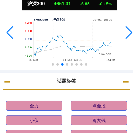
北证50
1122.88
3.42
0.30%
话题标签
全力
点金股
小伙
粤友钱