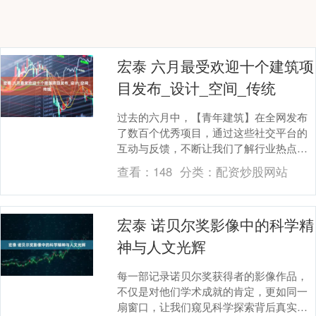
宏泰 六月最受欢迎十个建筑项
目发布_设计_空间_传统
过去的六月中，【青年建筑】在全网发布
了数百个优秀项目，通过这些社交平台的
互动与反馈，不断让我们了解行业热点与
设计趋势。今天，我们整理了六月份在
查看：
148
分类：
配资炒股网站
【青年建筑】各个平....
宏泰 诺贝尔奖影像中的科学精
神与人文光辉
每一部记录诺贝尔奖获得者的影像作品，
不仅是对他们学术成就的肯定，更如同一
扇窗口，让我们窥见科学探索背后真实而