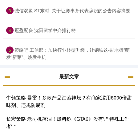
诚信双盈 ST东时: 关于证券事务代表辞职的公告内容摘要
3
冠盈配资 沈阳留学中介排行榜
4
策略吧 工信部：加快行业转型升级，让钢铁这棵“老树”萌
5
发“新芽”、焕发生机
最新文章
牛领策略 暴雷！多款产品跌落神坛？有商家滥用8000倍甜
味剂、违规防腐剂
长宏策略 老司机落泪！爆料称《GTA6》没有\＂特殊工作
者\＂