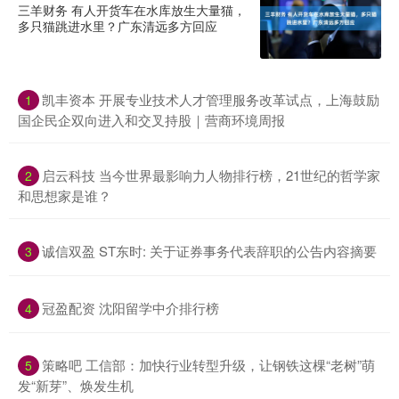
三羊财务 有人开货车在水库放生大量猫，
多只猫跳进水里？广东清远多方回应
凯丰资本 开展专业技术人才管理服务改革试点，上海鼓励
1
国企民企双向进入和交叉持股｜营商环境周报
启云科技 当今世界最影响力人物排行榜，21世纪的哲学家
2
和思想家是谁？
诚信双盈 ST东时: 关于证券事务代表辞职的公告内容摘要
3
冠盈配资 沈阳留学中介排行榜
4
策略吧 工信部：加快行业转型升级，让钢铁这棵“老树”萌
5
发“新芽”、焕发生机