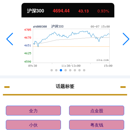
沪深300
4694.44
43.13
0.93%
话题标签
全力
点金股
小伙
粤友钱