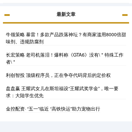
最新文章
牛领策略 暴雷！多款产品跌落神坛？有商家滥用8000倍甜
味剂、违规防腐剂
长宏策略 老司机落泪！爆料称《GTA6》没有\＂特殊工作
者\＂
利创智投 顶级程序员，正在争夺代码背后的定价权
盘盘赢 王耀武女儿在斯坦福设“王耀武奖学金”，唯一要
求：大陆学生优先
金控配资· “五一”临近 “高铁快运”助力宠物出行