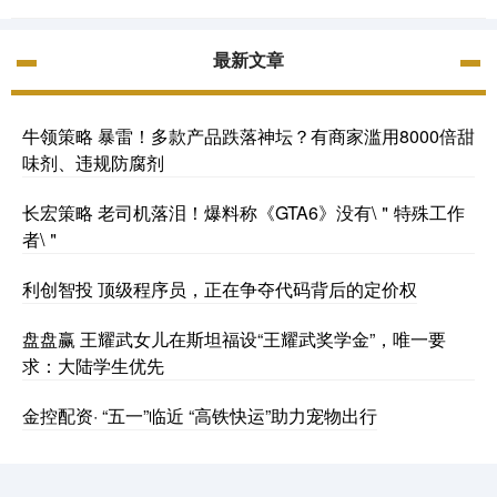
最新文章
牛领策略 暴雷！多款产品跌落神坛？有商家滥用8000倍甜
味剂、违规防腐剂
长宏策略 老司机落泪！爆料称《GTA6》没有\＂特殊工作
者\＂
利创智投 顶级程序员，正在争夺代码背后的定价权
盘盘赢 王耀武女儿在斯坦福设“王耀武奖学金”，唯一要
求：大陆学生优先
金控配资· “五一”临近 “高铁快运”助力宠物出行