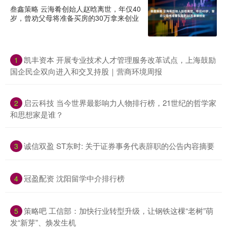
叁鑫策略 云海肴创始人赵晗离世，年仅40
岁，曾劝父母将准备买房的30万拿来创业
凯丰资本 开展专业技术人才管理服务改革试点，上海鼓励
1
国企民企双向进入和交叉持股｜营商环境周报
启云科技 当今世界最影响力人物排行榜，21世纪的哲学家
2
和思想家是谁？
诚信双盈 ST东时: 关于证券事务代表辞职的公告内容摘要
3
冠盈配资 沈阳留学中介排行榜
4
策略吧 工信部：加快行业转型升级，让钢铁这棵“老树”萌
5
发“新芽”、焕发生机