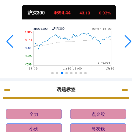
沪深300
4694.44
43.13
0.93%
话题标签
全力
点金股
小伙
粤友钱